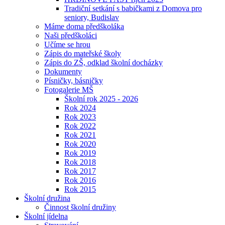
Tradiční setkání s babičkami z Domova pro
seniory, Budislav
Máme doma předškoláka
Naši předškoláci
Učíme se hrou
Zápis do mateřské školy
Zápis do ZŠ, odklad školní docházky
Dokumenty
Písničky, básničky
Fotogalerie MŠ
Školní rok 2025 - 2026
Rok 2024
Rok 2023
Rok 2022
Rok 2021
Rok 2020
Rok 2019
Rok 2018
Rok 2017
Rok 2016
Rok 2015
Školní družina
Činnost školní družiny
Školní jídelna