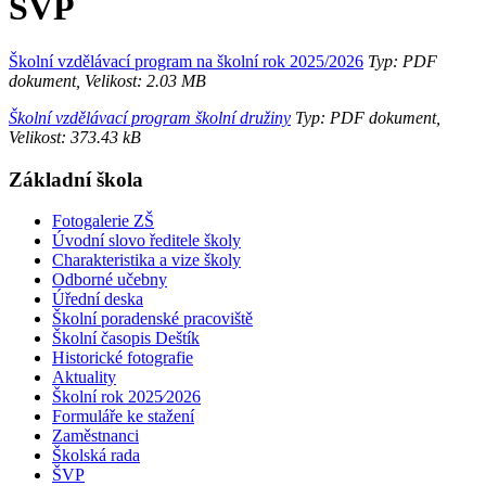
ŠVP
Školní vzdělávací program na školní rok 2025/2026
Typ: PDF
dokument, Velikost: 2.03 MB
Školní vzdělávací program školní družiny
Typ: PDF dokument,
Velikost: 373.43 kB
Základní škola
Fotogalerie ZŠ
Úvodní slovo ředitele školy
Charakteristika a vize školy
Odborné učebny
Úřední deska
Školní poradenské pracoviště
Školní časopis Deštík
Historické fotografie
Aktuality
Školní rok 2025⁄2026
Formuláře ke stažení
Zaměstnanci
Školská rada
ŠVP