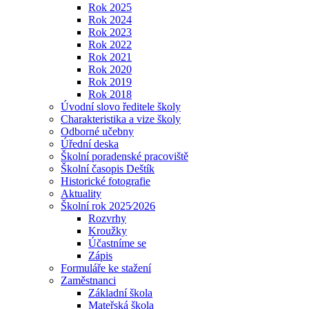
Rok 2025
Rok 2024
Rok 2023
Rok 2022
Rok 2021
Rok 2020
Rok 2019
Rok 2018
Úvodní slovo ředitele školy
Charakteristika a vize školy
Odborné učebny
Úřední deska
Školní poradenské pracoviště
Školní časopis Deštík
Historické fotografie
Aktuality
Školní rok 2025⁄2026
Rozvrhy
Kroužky
Účastníme se
Zápis
Formuláře ke stažení
Zaměstnanci
Základní škola
Mateřská škola