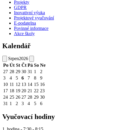
Projekty
GDPR
Inovativní výuka
Projektové vyučování
E-podatelna
Povinné informace
Akce školy
Kalendář
Srpen
2026
Po
Út
St
Čt
Pá
So
Ne
27
28
29
30
31
1
2
3
4
5
6
7
8
9
10
11
12
13
14
15
16
17
18
19
20
21
22
23
24
25
26
27
28
29
30
31
1
2
3
4
5
6
Vyučovací hodiny
1. hodina - 7:30 - 8:15