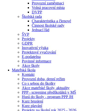
Provozní zaměstnaci
Volná pracovní místa
DVPP
Školská rada
Charakteristika a členové
Činnost školské rady
Jednací řád
ŠVP
Projekty
GDPR
Inovativní výuka
Projektové vyučování
E-podatelna
Povinné informace
Akce školy
Mateřská škola
Kontakt
Provozní doba, denní režim
Co s sebou do školky
Akce mateřské školy, aktuality
PPP - screening předškoláků v MŠ
Hurá do školy - program PPP JH
Kurz bruslení
Kurz plavání
Projekty na školní rok 2025 - 2026