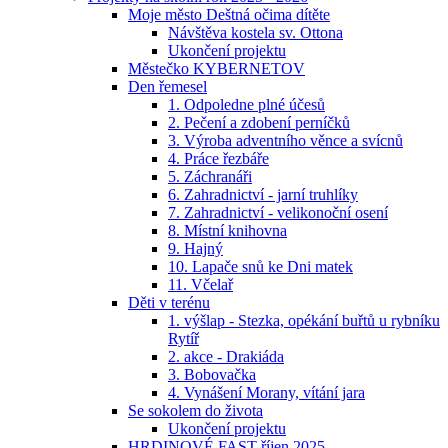
Moje město Deštná očima dítěte
Návštěva kostela sv. Ottona
Ukončení projektu
Městečko KYBERNETOV
Den řemesel
1. Odpoledne plné účesů
2. Pečení a zdobení perníčků
3. Výroba adventního věnce a svícnů
4. Práce řezbáře
5. Záchranáři
6. Zahradnictví - jarní truhlíky
7. Zahradnictví - velikonoční osení
8. Místní knihovna
9. Hajný
10. Lapače snů ke Dni matek
11. Včelař
Děti v terénu
1. výšlap - Stezka, opékání buřtů u rybníku
Rytíř
2. akce - Drakiáda
3. Bobovačka
4. Vynášení Morany, vítání jara
Se sokolem do života
Ukončení projektu
HRDINOVÉ FAST říjen 2025