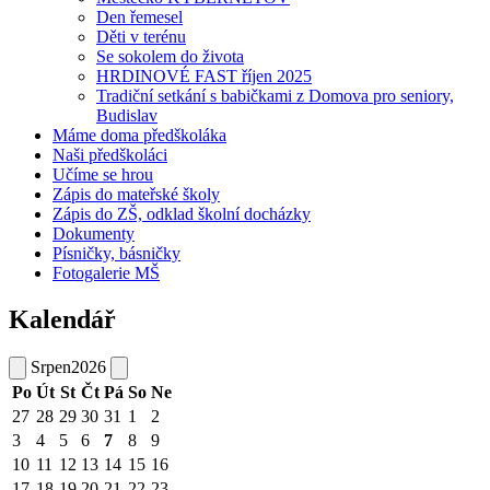
Den řemesel
Děti v terénu
Se sokolem do života
HRDINOVÉ FAST říjen 2025
Tradiční setkání s babičkami z Domova pro seniory,
Budislav
Máme doma předškoláka
Naši předškoláci
Učíme se hrou
Zápis do mateřské školy
Zápis do ZŠ, odklad školní docházky
Dokumenty
Písničky, básničky
Fotogalerie MŠ
Kalendář
Srpen
2026
Po
Út
St
Čt
Pá
So
Ne
27
28
29
30
31
1
2
3
4
5
6
7
8
9
10
11
12
13
14
15
16
17
18
19
20
21
22
23