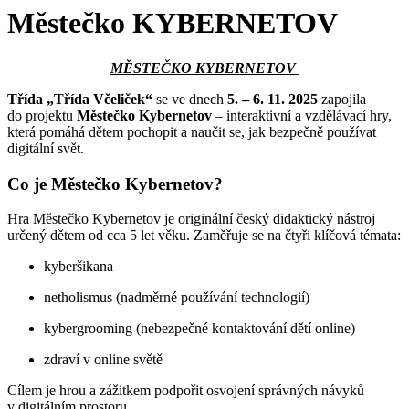
Městečko KYBERNETOV
MĚSTEČKO KYBERNETOV
Třída „Třída Včeliček“
se ve dnech
5. – 6. 11. 2025
zapojila
do projektu
Městečko Kybernetov
– interaktivní a vzdělávací hry,
která pomáhá dětem pochopit a naučit se, jak bezpečně používat
digitální svět.
Co je Městečko Kybernetov?
Hra Městečko Kybernetov je originální český didaktický nástroj
určený dětem od cca 5 let věku. Zaměřuje se na čtyři klíčová témata:
kyberšikana
netholismus (nadměrné používání technologií)
kybergrooming (nebezpečné kontaktování dětí online)
zdraví v online světě
Cílem je hrou a zážitkem podpořit osvojení správných návyků
v digitálním prostoru.