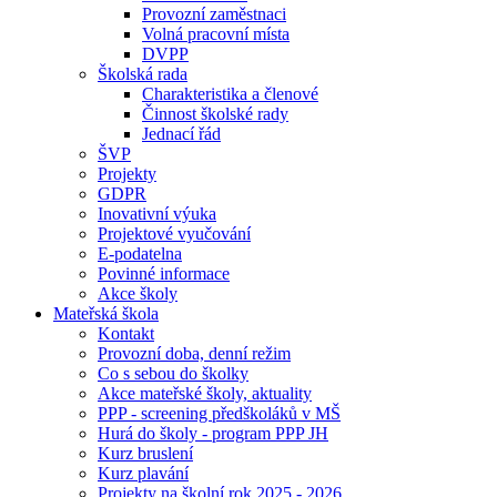
Provozní zaměstnaci
Volná pracovní místa
DVPP
Školská rada
Charakteristika a členové
Činnost školské rady
Jednací řád
ŠVP
Projekty
GDPR
Inovativní výuka
Projektové vyučování
E-podatelna
Povinné informace
Akce školy
Mateřská škola
Kontakt
Provozní doba, denní režim
Co s sebou do školky
Akce mateřské školy, aktuality
PPP - screening předškoláků v MŠ
Hurá do školy - program PPP JH
Kurz bruslení
Kurz plavání
Projekty na školní rok 2025 - 2026