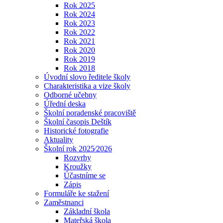
Rok 2025
Rok 2024
Rok 2023
Rok 2022
Rok 2021
Rok 2020
Rok 2019
Rok 2018
Úvodní slovo ředitele školy
Charakteristika a vize školy
Odborné učebny
Úřední deska
Školní poradenské pracoviště
Školní časopis Deštík
Historické fotografie
Aktuality
Školní rok 2025⁄2026
Rozvrhy
Kroužky
Účastníme se
Zápis
Formuláře ke stažení
Zaměstnanci
Základní škola
Mateřská škola