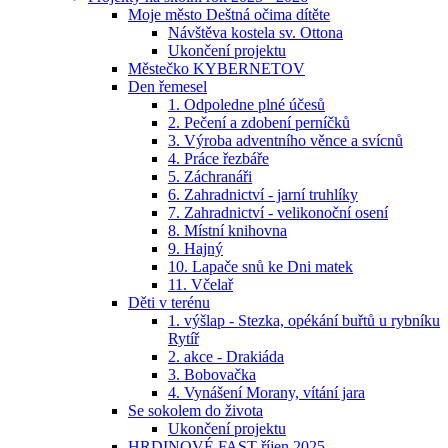
Moje město Deštná očima dítěte
Návštěva kostela sv. Ottona
Ukončení projektu
Městečko KYBERNETOV
Den řemesel
1. Odpoledne plné účesů
2. Pečení a zdobení perníčků
3. Výroba adventního věnce a svícnů
4. Práce řezbáře
5. Záchranáři
6. Zahradnictví - jarní truhlíky
7. Zahradnictví - velikonoční osení
8. Místní knihovna
9. Hajný
10. Lapače snů ke Dni matek
11. Včelař
Děti v terénu
1. výšlap - Stezka, opékání buřtů u rybníku
Rytíř
2. akce - Drakiáda
3. Bobovačka
4. Vynášení Morany, vítání jara
Se sokolem do života
Ukončení projektu
HRDINOVÉ FAST říjen 2025