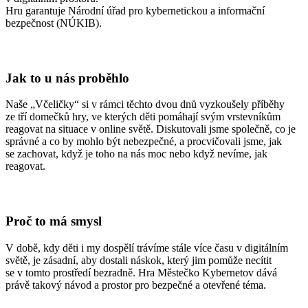
Hru garantuje Národní úřad pro kybernetickou a informační
bezpečnost (NÚKIB).
Jak to u nás proběhlo
Naše „Včeličky“ si v rámci těchto dvou dnů vyzkoušely příběhy
ze tří domečků hry, ve kterých děti pomáhají svým vrstevníkům
reagovat na situace v online světě. Diskutovali jsme společně, co je
správné a co by mohlo být nebezpečné, a procvičovali jsme, jak
se zachovat, když je toho na nás moc nebo když nevíme, jak
reagovat.
Proč to má smysl
V době, kdy děti i my dospělí trávíme stále více času v digitálním
světě, je zásadní, aby dostali náskok, který jim pomůže necítit
se v tomto prostředí bezradně. Hra Městečko Kybernetov dává
právě takový návod a prostor pro bezpečné a otevřené téma.