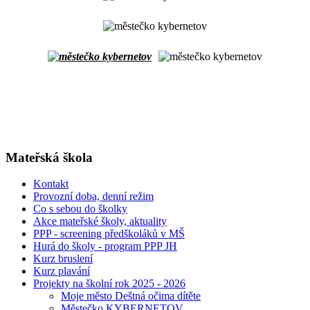
Mateřská škola
Kontakt
Provozní doba, denní režim
Co s sebou do školky
Akce mateřské školy, aktuality
PPP - screening předškoláků v MŠ
Hurá do školy - program PPP JH
Kurz bruslení
Kurz plavání
Projekty na školní rok 2025 - 2026
Moje město Deštná očima dítěte
Městečko KYBERNETOV