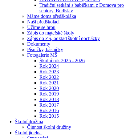
Tradiční setkání s babičkami z Domova pro
seniory, Budislav
Máme doma předškoláka
Naši předškoláci
Učíme se hrou
Zápis do mateřské školy
Zápis do ZŠ, odklad školní docházky
Dokumenty
Písničky, básničky
Fotogalerie MŠ
Školní rok 2025 - 2026
Rok 2024
Rok 2023
Rok 2022
Rok 2021
Rok 2020
Rok 2019
Rok 2018
Rok 2017
Rok 2016
Rok 2015
Školní družina
Činnost školní družiny
Školní jídelna