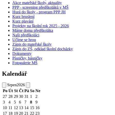
Akce mateřské školy, aktuality
PPP - screening předškoláků v MŠ
Hurá do školy - program PPP JH
Kurz bruslení
Kurz plavání
Projekty na školní rok 2025 - 2026
Máme doma předškoláka
Naši předškoláci
Učíme se hrou
Zápis do mateřské školy
Zápis do ZŠ, odklad školní docházky
Dokumenty
Písničky, básničky
Fotogalerie MŠ
Kalendář
Srpen
2026
Po
Út
St
Čt
Pá
So
Ne
27
28
29
30
31
1
2
3
4
5
6
7
8
9
10
11
12
13
14
15
16
17
18
19
20
21
22
23