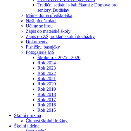
Tradiční setkání s babičkami z Domova pro
seniory, Budislav
Máme doma předškoláka
Naši předškoláci
Učíme se hrou
Zápis do mateřské školy
Zápis do ZŠ, odklad školní docházky
Dokumenty
Písničky, básničky
Fotogalerie MŠ
Školní rok 2025 - 2026
Rok 2024
Rok 2023
Rok 2022
Rok 2021
Rok 2020
Rok 2019
Rok 2018
Rok 2017
Rok 2016
Rok 2015
Školní družina
Činnost školní družiny
Školní jídelna