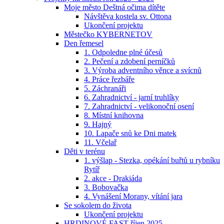
Moje město Deštná očima dítěte
Návštěva kostela sv. Ottona
Ukončení projektu
Městečko KYBERNETOV
Den řemesel
1. Odpoledne plné účesů
2. Pečení a zdobení perníčků
3. Výroba adventního věnce a svícnů
4. Práce řezbáře
5. Záchranáři
6. Zahradnictví - jarní truhlíky
7. Zahradnictví - velikonoční osení
8. Místní knihovna
9. Hajný
10. Lapače snů ke Dni matek
11. Včelař
Děti v terénu
1. výšlap - Stezka, opékání buřtů u rybníku
Rytíř
2. akce - Drakiáda
3. Bobovačka
4. Vynášení Morany, vítání jara
Se sokolem do života
Ukončení projektu
HRDINOVÉ FAST říjen 2025