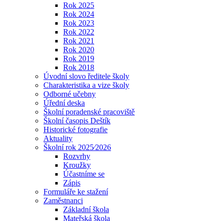
Rok 2025
Rok 2024
Rok 2023
Rok 2022
Rok 2021
Rok 2020
Rok 2019
Rok 2018
Úvodní slovo ředitele školy
Charakteristika a vize školy
Odborné učebny
Úřední deska
Školní poradenské pracoviště
Školní časopis Deštík
Historické fotografie
Aktuality
Školní rok 2025⁄2026
Rozvrhy
Kroužky
Účastníme se
Zápis
Formuláře ke stažení
Zaměstnanci
Základní škola
Mateřská škola