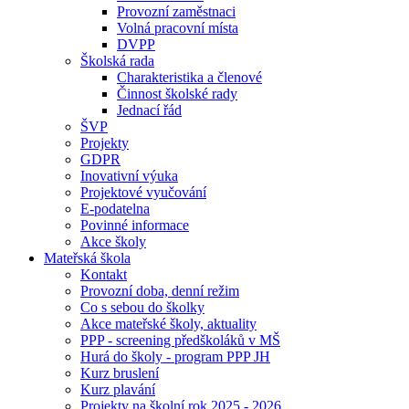
Provozní zaměstnaci
Volná pracovní místa
DVPP
Školská rada
Charakteristika a členové
Činnost školské rady
Jednací řád
ŠVP
Projekty
GDPR
Inovativní výuka
Projektové vyučování
E-podatelna
Povinné informace
Akce školy
Mateřská škola
Kontakt
Provozní doba, denní režim
Co s sebou do školky
Akce mateřské školy, aktuality
PPP - screening předškoláků v MŠ
Hurá do školy - program PPP JH
Kurz bruslení
Kurz plavání
Projekty na školní rok 2025 - 2026