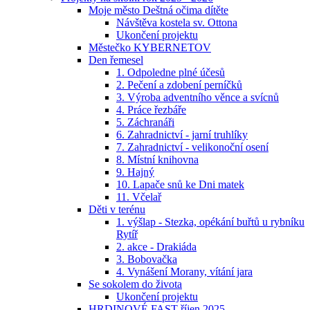
Moje město Deštná očima dítěte
Návštěva kostela sv. Ottona
Ukončení projektu
Městečko KYBERNETOV
Den řemesel
1. Odpoledne plné účesů
2. Pečení a zdobení perníčků
3. Výroba adventního věnce a svícnů
4. Práce řezbáře
5. Záchranáři
6. Zahradnictví - jarní truhlíky
7. Zahradnictví - velikonoční osení
8. Místní knihovna
9. Hajný
10. Lapače snů ke Dni matek
11. Včelař
Děti v terénu
1. výšlap - Stezka, opékání buřtů u rybníku
Rytíř
2. akce - Drakiáda
3. Bobovačka
4. Vynášení Morany, vítání jara
Se sokolem do života
Ukončení projektu
HRDINOVÉ FAST říjen 2025