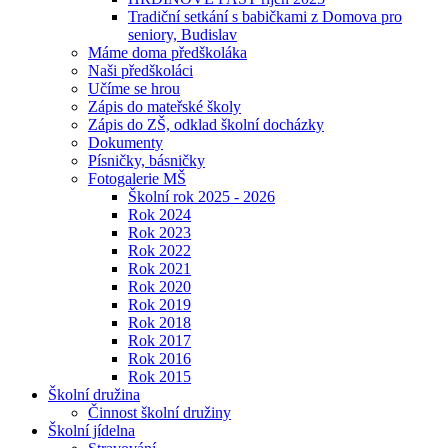
Tradiční setkání s babičkami z Domova pro
seniory, Budislav
Máme doma předškoláka
Naši předškoláci
Učíme se hrou
Zápis do mateřské školy
Zápis do ZŠ, odklad školní docházky
Dokumenty
Písničky, básničky
Fotogalerie MŠ
Školní rok 2025 - 2026
Rok 2024
Rok 2023
Rok 2022
Rok 2021
Rok 2020
Rok 2019
Rok 2018
Rok 2017
Rok 2016
Rok 2015
Školní družina
Činnost školní družiny
Školní jídelna