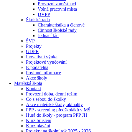
Provozní zaměstnaci
Volná pracovní místa
DVPP
Školská rada
Charakteristika a členové
Činnost školské rady
Jednací řád
ŠVP
Projekty
GDPR
Inovativní výuka
Projektové vyučování
E-podatelna
Povinné informace
Akce školy
Mateřská škola
Kontakt
Provozní doba, denní režim
Co s sebou do školky
Akce mateřské školy, aktuality
PPP - screening předškoláků v MŠ
Hurá do školy - program PPP JH
Kurz bruslení
Kurz plavání
Projekty na školní rok 2025 - 2026