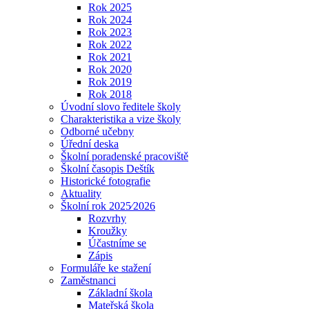
Rok 2025
Rok 2024
Rok 2023
Rok 2022
Rok 2021
Rok 2020
Rok 2019
Rok 2018
Úvodní slovo ředitele školy
Charakteristika a vize školy
Odborné učebny
Úřední deska
Školní poradenské pracoviště
Školní časopis Deštík
Historické fotografie
Aktuality
Školní rok 2025⁄2026
Rozvrhy
Kroužky
Účastníme se
Zápis
Formuláře ke stažení
Zaměstnanci
Základní škola
Mateřská škola