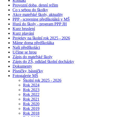
Kontakt
Provozní doba, denní režim
Co s sebou do školky
Akce mateřské školy, aktuality
PPP - screening předškoláků v MŠ
Hurá do školy - program PPP JH
Kurz bruslení
Kurz plavání
Projekty na školní rok 2025 - 2026
Máme doma předškoláka
Naši předškoláci
Učíme se hrou
Zápis do mateřské školy
Zápis do ZŠ, odklad školní docházky
Dokumenty
Písničky, básničky
Fotogalerie MŠ
Školní rok 2025 - 2026
Rok 2024
Rok 2023
Rok 2022
Rok 2021
Rok 2020
Rok 2019
Rok 2018