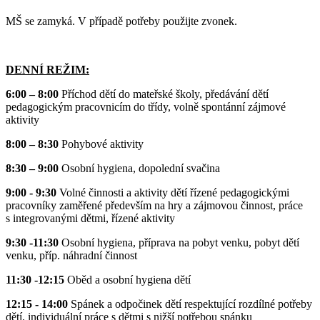
MŠ se zamyká. V případě potřeby použijte zvonek.
DENNÍ REŽIM:
6:00 – 8:00
Příchod dětí do mateřské školy, předávání dětí
pedagogickým pracovnicím do třídy, volně spontánní zájmové
aktivity
8:00 – 8:30
Pohybové aktivity
8:30 – 9:00
Osobní hygiena, dopolední svačina
9:00 - 9:30
Volné činnosti a aktivity dětí řízené pedagogickými
pracovníky zaměřené především na hry a zájmovou činnost, práce
s integrovanými dětmi, řízené aktivity
9:30 -11:30
Osobní hygiena, příprava na pobyt venku, pobyt dětí
venku, příp. náhradní činnost
11:30 -12:15
Oběd a osobní hygiena dětí
12:15 - 14:00
Spánek a odpočinek dětí respektující rozdílné potřeby
dětí, individuální práce s dětmi s nižší potřebou spánku