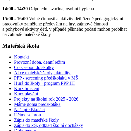
14:00 - 14:30
Odpolední svačina, osobní hygiena
15:00 - 16:00
Volné činnosti a aktivity dětí řízené pedagogickými
pracovníky zaměřené především na hry, zájmové činnosti
a pohybové aktivity dětí, v případě pěkného počasí mohou probíhat
na zahradě mateřské školy
Mateřská škola
Kontakt
Provozní doba, denní režim
Co s sebou do školky
Akce mateřské školy, aktuality
PPP - screening předškoláků v MŠ
Hurá do školy - program PPP JH
Kurz bruslení
Kurz plavání
Projekty na školní rok 2025 - 2026
Máme doma předškoláka
Naši předškoláci
Učíme se hrou
Zápis do mateřské školy
Zápis do ZŠ, odklad školní docházky
Dokumenty