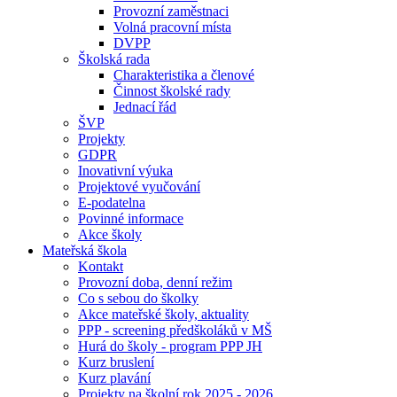
Provozní zaměstnaci
Volná pracovní místa
DVPP
Školská rada
Charakteristika a členové
Činnost školské rady
Jednací řád
ŠVP
Projekty
GDPR
Inovativní výuka
Projektové vyučování
E-podatelna
Povinné informace
Akce školy
Mateřská škola
Kontakt
Provozní doba, denní režim
Co s sebou do školky
Akce mateřské školy, aktuality
PPP - screening předškoláků v MŠ
Hurá do školy - program PPP JH
Kurz bruslení
Kurz plavání
Projekty na školní rok 2025 - 2026