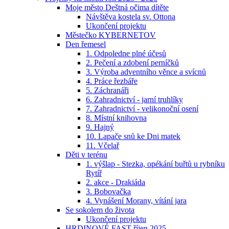
Moje město Deštná očima dítěte
Návštěva kostela sv. Ottona
Ukončení projektu
Městečko KYBERNETOV
Den řemesel
1. Odpoledne plné účesů
2. Pečení a zdobení perníčků
3. Výroba adventního věnce a svícnů
4. Práce řezbáře
5. Záchranáři
6. Zahradnictví - jarní truhlíky
7. Zahradnictví - velikonoční osení
8. Místní knihovna
9. Hajný
10. Lapače snů ke Dni matek
11. Včelař
Děti v terénu
1. výšlap - Stezka, opékání buřtů u rybníku
Rytíř
2. akce - Drakiáda
3. Bobovačka
4. Vynášení Morany, vítání jara
Se sokolem do života
Ukončení projektu
HRDINOVÉ FAST říjen 2025