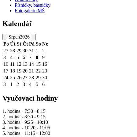
Písničky, básničky
Fotogalerie MŠ
Kalendář
Srpen
2026
Po
Út
St
Čt
Pá
So
Ne
27
28
29
30
31
1
2
3
4
5
6
7
8
9
10
11
12
13
14
15
16
17
18
19
20
21
22
23
24
25
26
27
28
29
30
31
1
2
3
4
5
6
Vyučovací hodiny
1. hodina - 7:30 - 8:15
2. hodina - 8:30 - 9:15
3. hodina - 9:25 - 10:10
4. hodina - 10:20 - 11:05
5. hodina - 11:15 - 12:00