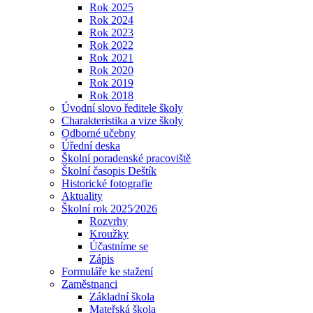
Rok 2025
Rok 2024
Rok 2023
Rok 2022
Rok 2021
Rok 2020
Rok 2019
Rok 2018
Úvodní slovo ředitele školy
Charakteristika a vize školy
Odborné učebny
Úřední deska
Školní poradenské pracoviště
Školní časopis Deštík
Historické fotografie
Aktuality
Školní rok 2025⁄2026
Rozvrhy
Kroužky
Účastníme se
Zápis
Formuláře ke stažení
Zaměstnanci
Základní škola
Mateřská škola