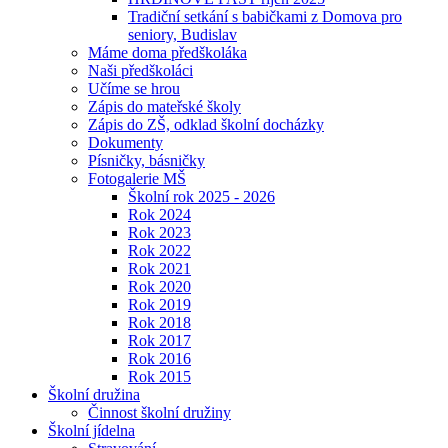
Tradiční setkání s babičkami z Domova pro
seniory, Budislav
Máme doma předškoláka
Naši předškoláci
Učíme se hrou
Zápis do mateřské školy
Zápis do ZŠ, odklad školní docházky
Dokumenty
Písničky, básničky
Fotogalerie MŠ
Školní rok 2025 - 2026
Rok 2024
Rok 2023
Rok 2022
Rok 2021
Rok 2020
Rok 2019
Rok 2018
Rok 2017
Rok 2016
Rok 2015
Školní družina
Činnost školní družiny
Školní jídelna