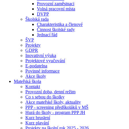
Provozní zaměstnaci
Volná pracovní místa
DVPP
Školská rada
Charakteristika a členové
Činnost školské rady
Jednací řád
ŠVP
Projekty
GDPR
Inovativní výuka
Projektové vyučování
E-podatelna
Povinné informace
Akce školy
Mateřská škola
Kontakt
Provozní doba, denní režim
Co s sebou do školky
Akce mateřské školy, aktuality
PPP - screening předškoláků v MŠ
Hurá do školy - program PPP JH
Kurz bruslení
Kurz plavání
Projekty na školní rok 2025 - 2026