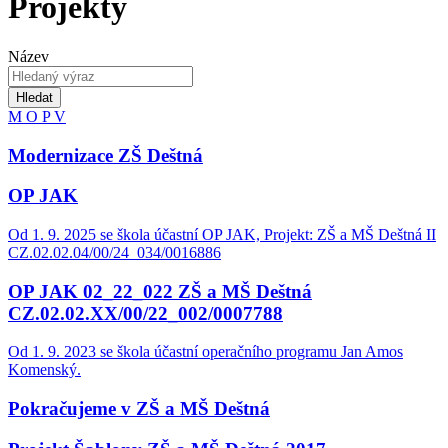
Projekty
Název
Hledat
M
O
P
V
Modernizace ZŠ Deštná
OP JAK
Od 1. 9. 2025 se škola účastní OP JAK, Projekt: ZŠ a MŠ Deštná II
CZ.02.02.04/00/24_034/0016886
OP JAK 02_22_022 ZŠ a MŠ Deštná
CZ.02.02.XX/00/22_002/0007788
Od 1. 9. 2023 se škola účastní operačního programu Jan Amos
Komenský.
Pokračujeme v ZŠ a MŠ Deštná