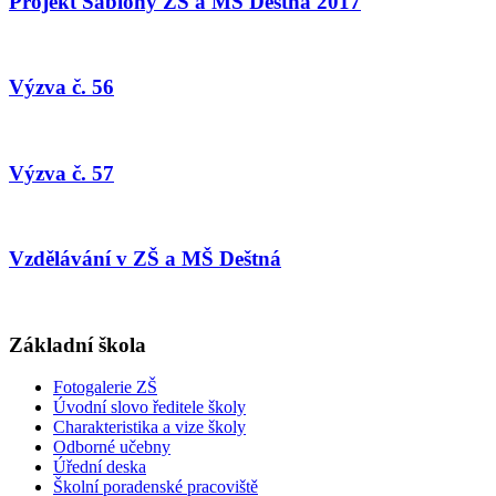
Projekt Šablony ZŠ a MŠ Deštná 2017
Výzva č. 56
Výzva č. 57
Vzdělávání v ZŠ a MŠ Deštná
Základní škola
Fotogalerie ZŠ
Úvodní slovo ředitele školy
Charakteristika a vize školy
Odborné učebny
Úřední deska
Školní poradenské pracoviště