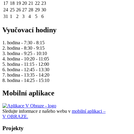
17
18
19
20
21
22
23
24
25
26
27
28
29
30
31
1
2
3
4
5
6
Vyučovací hodiny
1. hodina - 7:30 - 8:15
2. hodina - 8:30 - 9:15
3. hodina - 9:25 - 10:10
4. hodina - 10:20 - 11:05
5. hodina - 11:15 - 12:00
6. hodina - 12:45 - 13:30
7. hodina - 13:35 - 14:20
8. hodina - 14:25 - 15:10
Mobilní aplikace
Sledujte informace z našeho webu v
mobilní aplikaci –
V OBRAZE.
Projekty