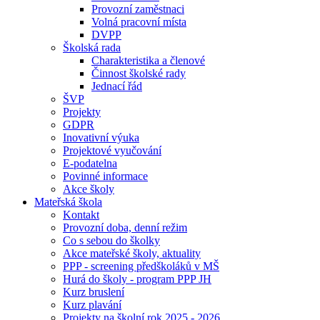
Provozní zaměstnaci
Volná pracovní místa
DVPP
Školská rada
Charakteristika a členové
Činnost školské rady
Jednací řád
ŠVP
Projekty
GDPR
Inovativní výuka
Projektové vyučování
E-podatelna
Povinné informace
Akce školy
Mateřská škola
Kontakt
Provozní doba, denní režim
Co s sebou do školky
Akce mateřské školy, aktuality
PPP - screening předškoláků v MŠ
Hurá do školy - program PPP JH
Kurz bruslení
Kurz plavání
Projekty na školní rok 2025 - 2026