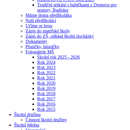
Tradiční setkání s babičkami z Domova pro
seniory, Budislav
Máme doma předškoláka
Naši předškoláci
Učíme se hrou
Zápis do mateřské školy
Zápis do ZŠ, odklad školní docházky
Dokumenty
Písničky, básničky
Fotogalerie MŠ
Školní rok 2025 - 2026
Rok 2024
Rok 2023
Rok 2022
Rok 2021
Rok 2020
Rok 2019
Rok 2018
Rok 2017
Rok 2016
Rok 2015
Školní družina
Činnost školní družiny
Školní jídelna