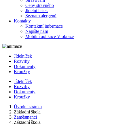
Stravování
Ceny stravného
Jídelní lístek
Seznam alergenů
Kontakty
Kontaktní informace
Napište nám
Mobilní aplikace V obraze
Jídelníček
Rozvrhy
Dokumenty
Kroužky
Jídelníček
Rozvrhy
Dokumenty
Kroužky
Úvodní stránka
Základní škola
Zaměstnanci
Základní škola