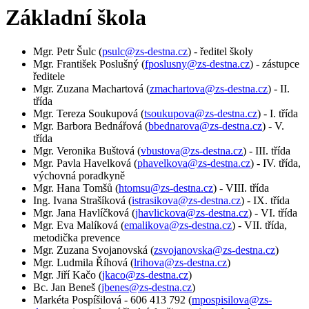
Základní škola
Mgr. Petr Šulc (
psulc@zs-destna.cz
) - ředitel školy
Mgr. František Poslušný (
fposlusny@zs-destna.cz
) - zástupce
ředitele
Mgr. Zuzana Machartová (
zmachartova@zs-destna.cz
) - II.
třída
Mgr. Tereza Soukupová (
tsoukupova@zs-destna.cz
) - I. třída
Mgr. Barbora Bednářová (
bbednarova@zs-destna.cz
) - V.
třída
Mgr. Veronika Buštová (
vbustova@zs-destna.cz
) - III. třída
Mgr. Pavla Havelková (
phavelkova@zs-destna.cz
) - IV. třída,
výchovná poradkyně
Mgr. Hana Tomšů (
htomsu@zs-destna.cz
) - VIII. třída
Ing. Ivana Strašíková (
istrasikova@zs-destna.cz
) - IX. třída
Mgr. Jana Havlíčková (
jhavlickova@zs-destna.cz
) - VI. třída
Mgr. Eva Malíková (
emalikova@zs-destna.cz
) - VII. třída,
metodička prevence
Mgr. Zuzana Svojanovská (
zsvojanovska@zs-destna.cz
)
Mgr. Ludmila Říhová (
lrihova@zs-destna.cz
)
Mgr. Jiří Kačo (
jkaco@zs-destna.cz
)
Bc. Jan Beneš (
jbenes@zs-destna.cz
)
Markéta Pospíšilová - 606 413 792 (
mpospisilova@zs-