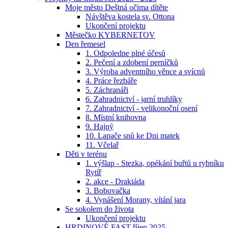
Moje město Deštná očima dítěte
Návštěva kostela sv. Ottona
Ukončení projektu
Městečko KYBERNETOV
Den řemesel
1. Odpoledne plné účesů
2. Pečení a zdobení perníčků
3. Výroba adventního věnce a svícnů
4. Práce řezbáře
5. Záchranáři
6. Zahradnictví - jarní truhlíky
7. Zahradnictví - velikonoční osení
8. Místní knihovna
9. Hajný
10. Lapače snů ke Dni matek
11. Včelař
Děti v terénu
1. výšlap - Stezka, opékání buřtů u rybníku
Rytíř
2. akce - Drakiáda
3. Bobovačka
4. Vynášení Morany, vítání jara
Se sokolem do života
Ukončení projektu
HRDINOVÉ FAST říjen 2025