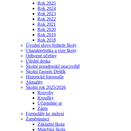
Rok 2025
Rok 2024
Rok 2023
Rok 2022
Rok 2021
Rok 2020
Rok 2019
Rok 2018
Úvodní slovo ředitele školy
Charakteristika a vize školy
Odborné učebny
Úřední deska
Školní poradenské pracoviště
Školní časopis Deštík
Historické fotografie
Aktuality
Školní rok 2025⁄2026
Rozvrhy
Kroužky
Účastníme se
Zápis
Formuláře ke stažení
Zaměstnanci
Základní škola
Mateřská škola