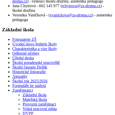
destna.cz
) - vedoucí školní družiny, asistentka pedagoga
Jana Chytrová - 602 145 977 (
jchytrova@zs-destna.cz
) -
školní družina
Veronika Vaníčková - (
vvanickova@zs-destna.cz
) - asistentka
pedagoga
Základní škola
Fotogalerie ZŠ
Úvodní slovo ředitele školy
Charakteristika a vize školy
Odborné učebny
Úřední deska
Školní poradenské pracoviště
Školní časopis Deštík
Historické fotografie
Aktuality
Školní rok 2025⁄2026
Formuláře ke stažení
Zaměstnanci
Základní škola
Mateřská škola
Provozní zaměstnaci
Volná pracovní místa
DVPP