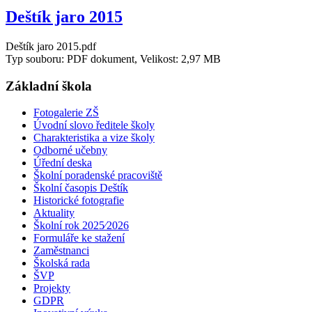
Deštík jaro 2015
Deštík jaro 2015.pdf
Typ souboru: PDF dokument, Velikost: 2,97 MB
Základní škola
Fotogalerie ZŠ
Úvodní slovo ředitele školy
Charakteristika a vize školy
Odborné učebny
Úřední deska
Školní poradenské pracoviště
Školní časopis Deštík
Historické fotografie
Aktuality
Školní rok 2025⁄2026
Formuláře ke stažení
Zaměstnanci
Školská rada
ŠVP
Projekty
GDPR