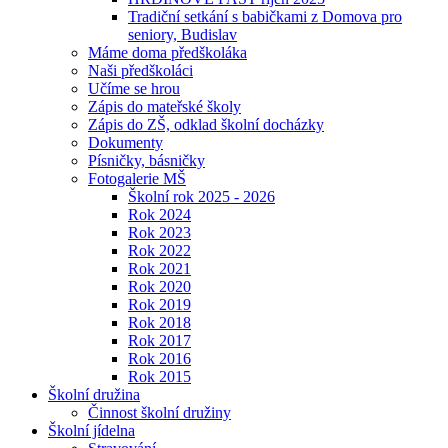
Tradiční setkání s babičkami z Domova pro
seniory, Budislav
Máme doma předškoláka
Naši předškoláci
Učíme se hrou
Zápis do mateřské školy
Zápis do ZŠ, odklad školní docházky
Dokumenty
Písničky, básničky
Fotogalerie MŠ
Školní rok 2025 - 2026
Rok 2024
Rok 2023
Rok 2022
Rok 2021
Rok 2020
Rok 2019
Rok 2018
Rok 2017
Rok 2016
Rok 2015
Školní družina
Činnost školní družiny
Školní jídelna