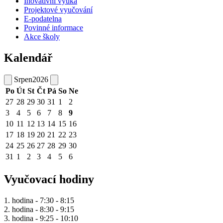
Inovativní výuka
Projektové vyučování
E-podatelna
Povinné informace
Akce školy
Kalendář
Srpen
2026
Po
Út
St
Čt
Pá
So
Ne
27
28
29
30
31
1
2
3
4
5
6
7
8
9
10
11
12
13
14
15
16
17
18
19
20
21
22
23
24
25
26
27
28
29
30
31
1
2
3
4
5
6
Vyučovací hodiny
1. hodina - 7:30 - 8:15
2. hodina - 8:30 - 9:15
3. hodina - 9:25 - 10:10