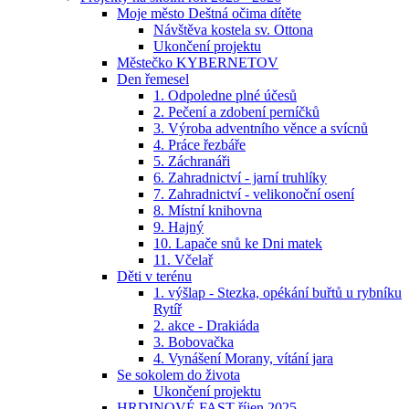
Moje město Deštná očima dítěte
Návštěva kostela sv. Ottona
Ukončení projektu
Městečko KYBERNETOV
Den řemesel
1. Odpoledne plné účesů
2. Pečení a zdobení perníčků
3. Výroba adventního věnce a svícnů
4. Práce řezbáře
5. Záchranáři
6. Zahradnictví - jarní truhlíky
7. Zahradnictví - velikonoční osení
8. Místní knihovna
9. Hajný
10. Lapače snů ke Dni matek
11. Včelař
Děti v terénu
1. výšlap - Stezka, opékání buřtů u rybníku
Rytíř
2. akce - Drakiáda
3. Bobovačka
4. Vynášení Morany, vítání jara
Se sokolem do života
Ukončení projektu
HRDINOVÉ FAST říjen 2025