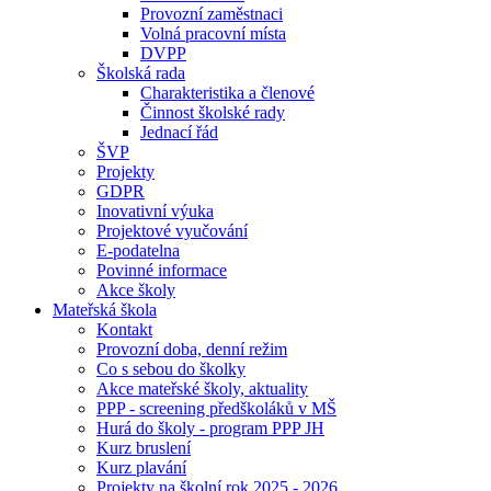
Provozní zaměstnaci
Volná pracovní místa
DVPP
Školská rada
Charakteristika a členové
Činnost školské rady
Jednací řád
ŠVP
Projekty
GDPR
Inovativní výuka
Projektové vyučování
E-podatelna
Povinné informace
Akce školy
Mateřská škola
Kontakt
Provozní doba, denní režim
Co s sebou do školky
Akce mateřské školy, aktuality
PPP - screening předškoláků v MŠ
Hurá do školy - program PPP JH
Kurz bruslení
Kurz plavání
Projekty na školní rok 2025 - 2026