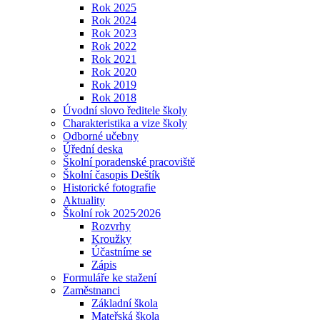
Rok 2025
Rok 2024
Rok 2023
Rok 2022
Rok 2021
Rok 2020
Rok 2019
Rok 2018
Úvodní slovo ředitele školy
Charakteristika a vize školy
Odborné učebny
Úřední deska
Školní poradenské pracoviště
Školní časopis Deštík
Historické fotografie
Aktuality
Školní rok 2025⁄2026
Rozvrhy
Kroužky
Účastníme se
Zápis
Formuláře ke stažení
Zaměstnanci
Základní škola
Mateřská škola