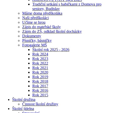
Tradiční setkání s babičkami z Domova pro
seniory, Budislav
Máme doma předškoláka
Naši předškoláci
Učíme se hrou
Zápis do mateřské školy
Zápis do ZŠ, odklad školní docházky
Dokumenty
Písničky, básničky
Fotogalerie MŠ
Školní rok 2025 - 2026
Rok 2024
Rok 2023
Rok 2022
Rok 2021
Rok 2020
Rok 2019
Rok 2018
Rok 2017
Rok 2016
Rok 2015
Školní družina
Činnost školní družiny
Školní jídelna