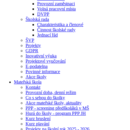
Provozní zaměstnaci
Volná pracovní místa
DVPP
Školská rada
Charakteristika a členové
Činnost školské rady
Jednací řád
ŠVP
Projekty
GDPR
Inovativní výuka
Projektové vyučování
E-podatelna
Povinné informace
Akce školy
Mateřská škola
Kontakt
Provozní doba, denní režim
Co s sebou do školky
Akce mateřské školy, aktuality
PPP - screening předškoláků v MŠ
Hurá do školy - program PPP JH
Kurz bruslení
Kurz plavání
Projekty na školní rok 2025 - 2026