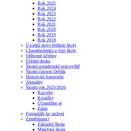
Rok 2025
Rok 2024
Rok 2023
Rok 2022
Rok 2021
Rok 2020
Rok 2019
Rok 2018
Úvodní slovo ředitele školy
Charakteristika a vize školy
Odborné učebny
Úřední deska
Školní poradenské pracoviště
Školní časopis Deštík
Historické fotografie
Aktuality
Školní rok 2025⁄2026
Rozvrhy
Kroužky
Účastníme se
Zápis
Formuláře ke stažení
Zaměstnanci
Základní škola
Mateřská škola