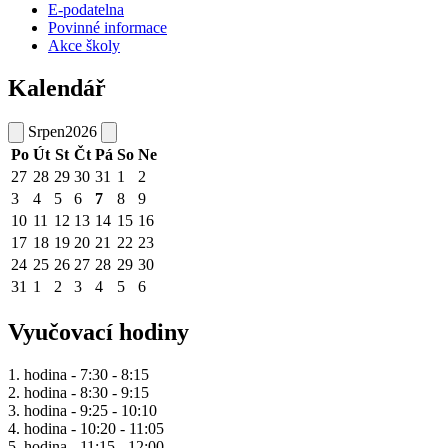
E-podatelna
Povinné informace
Akce školy
Kalendář
Srpen
2026
Po
Út
St
Čt
Pá
So
Ne
27
28
29
30
31
1
2
3
4
5
6
7
8
9
10
11
12
13
14
15
16
17
18
19
20
21
22
23
24
25
26
27
28
29
30
31
1
2
3
4
5
6
Vyučovací hodiny
1. hodina - 7:30 - 8:15
2. hodina - 8:30 - 9:15
3. hodina - 9:25 - 10:10
4. hodina - 10:20 - 11:05
5. hodina - 11:15 - 12:00