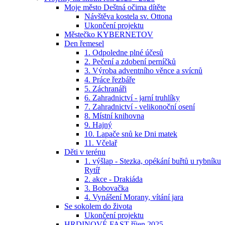
Moje město Deštná očima dítěte
Návštěva kostela sv. Ottona
Ukončení projektu
Městečko KYBERNETOV
Den řemesel
1. Odpoledne plné účesů
2. Pečení a zdobení perníčků
3. Výroba adventního věnce a svícnů
4. Práce řezbáře
5. Záchranáři
6. Zahradnictví - jarní truhlíky
7. Zahradnictví - velikonoční osení
8. Místní knihovna
9. Hajný
10. Lapače snů ke Dni matek
11. Včelař
Děti v terénu
1. výšlap - Stezka, opékání buřtů u rybníku
Rytíř
2. akce - Drakiáda
3. Bobovačka
4. Vynášení Morany, vítání jara
Se sokolem do života
Ukončení projektu
HRDINOVÉ FAST říjen 2025