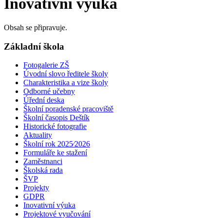
Inovativní výuka
Obsah se připravuje.
Základní škola
Fotogalerie ZŠ
Úvodní slovo ředitele školy
Charakteristika a vize školy
Odborné učebny
Úřední deska
Školní poradenské pracoviště
Školní časopis Deštík
Historické fotografie
Aktuality
Školní rok 2025⁄2026
Formuláře ke stažení
Zaměstnanci
Školská rada
ŠVP
Projekty
GDPR
Inovativní výuka
Projektové vyučování