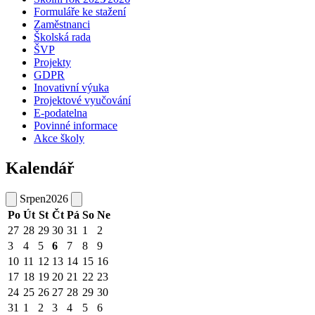
Formuláře ke stažení
Zaměstnanci
Školská rada
ŠVP
Projekty
GDPR
Inovativní výuka
Projektové vyučování
E-podatelna
Povinné informace
Akce školy
Kalendář
Srpen
2026
Po
Út
St
Čt
Pá
So
Ne
27
28
29
30
31
1
2
3
4
5
6
7
8
9
10
11
12
13
14
15
16
17
18
19
20
21
22
23
24
25
26
27
28
29
30
31
1
2
3
4
5
6