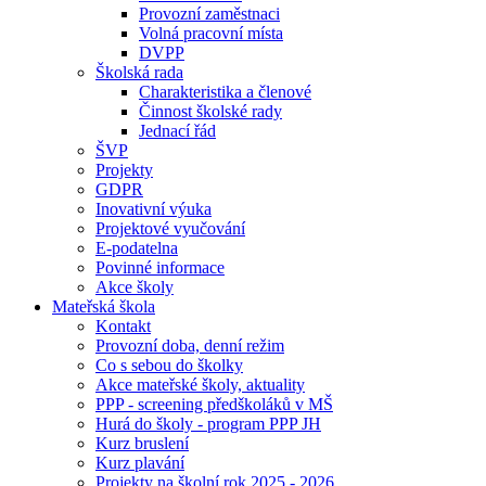
Provozní zaměstnaci
Volná pracovní místa
DVPP
Školská rada
Charakteristika a členové
Činnost školské rady
Jednací řád
ŠVP
Projekty
GDPR
Inovativní výuka
Projektové vyučování
E-podatelna
Povinné informace
Akce školy
Mateřská škola
Kontakt
Provozní doba, denní režim
Co s sebou do školky
Akce mateřské školy, aktuality
PPP - screening předškoláků v MŠ
Hurá do školy - program PPP JH
Kurz bruslení
Kurz plavání
Projekty na školní rok 2025 - 2026