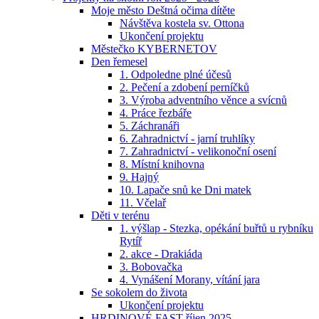
Moje město Deštná očima dítěte
Návštěva kostela sv. Ottona
Ukončení projektu
Městečko KYBERNETOV
Den řemesel
1. Odpoledne plné účesů
2. Pečení a zdobení perníčků
3. Výroba adventního věnce a svícnů
4. Práce řezbáře
5. Záchranáři
6. Zahradnictví - jarní truhlíky
7. Zahradnictví - velikonoční osení
8. Místní knihovna
9. Hajný
10. Lapače snů ke Dni matek
11. Včelař
Děti v terénu
1. výšlap - Stezka, opékání buřtů u rybníku
Rytíř
2. akce - Drakiáda
3. Bobovačka
4. Vynášení Morany, vítání jara
Se sokolem do života
Ukončení projektu
HRDINOVÉ FAST říjen 2025