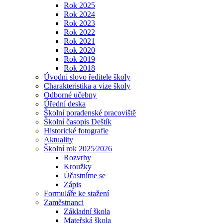
Rok 2025
Rok 2024
Rok 2023
Rok 2022
Rok 2021
Rok 2020
Rok 2019
Rok 2018
Úvodní slovo ředitele školy
Charakteristika a vize školy
Odborné učebny
Úřední deska
Školní poradenské pracoviště
Školní časopis Deštík
Historické fotografie
Aktuality
Školní rok 2025⁄2026
Rozvrhy
Kroužky
Účastníme se
Zápis
Formuláře ke stažení
Zaměstnanci
Základní škola
Mateřská škola